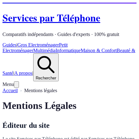
Services par Téléphone
Comparatifs indépendants · Guides d'experts · 100% gratuit
Guides
|
Gros Electroménager
Petit
Electroménager
Multimédia
Informatique
Maison & Confort
Beauté &
Santé
|
A propos
|
Rechercher
Menu
Accueil
Mentions légales
Mentions Légales
Éditeur du site
Le site Services par Téléphone est édité par Services par Téléphone