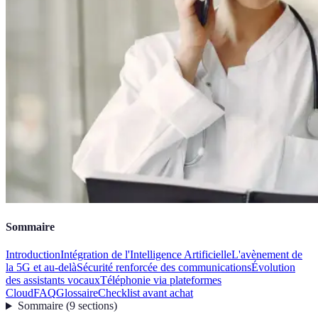
Sommaire
Introduction
Intégration de l'Intelligence Artificielle
L'avènement de
la 5G et au-delà
Sécurité renforcée des communications
Évolution
des assistants vocaux
Téléphonie via plateformes
Cloud
FAQ
Glossaire
Checklist avant achat
Sommaire
(
9
sections
)