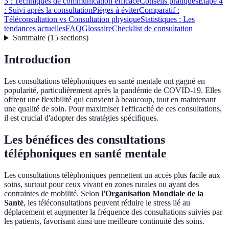
3 : Techniques de communication efficace
Conseils pratiques
Étape 4
: Suivi après la consultation
Pièges à éviter
Comparatif :
Téléconsultation vs Consultation physique
Statistiques : Les
tendances actuelles
FAQ
Glossaire
Checklist de consultation
Sommaire
(
15
sections
)
Introduction
Les consultations téléphoniques en santé mentale ont gagné en
popularité, particulièrement après la pandémie de COVID-19. Elles
offrent une flexibilité qui convient à beaucoup, tout en maintenant
une qualité de soin. Pour maximiser l'efficacité de ces consultations,
il est crucial d'adopter des stratégies spécifiques.
Les bénéfices des consultations
téléphoniques en santé mentale
Les consultations téléphoniques permettent un accès plus facile aux
soins, surtout pour ceux vivant en zones rurales ou ayant des
contraintes de mobilité. Selon
l'Organisation Mondiale de la
Santé
, les téléconsultations peuvent réduire le stress lié au
déplacement et augmenter la fréquence des consultations suivies par
les patients, favorisant ainsi une meilleure continuité des soins.