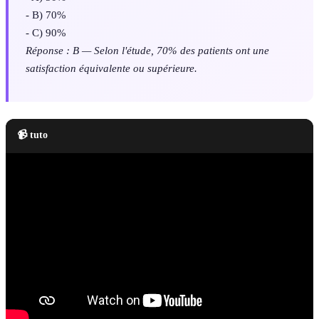
- B) 70%
- C) 90%
Réponse : B — Selon l'étude, 70% des patients ont une
satisfaction équivalente ou supérieure.
📹 tuto