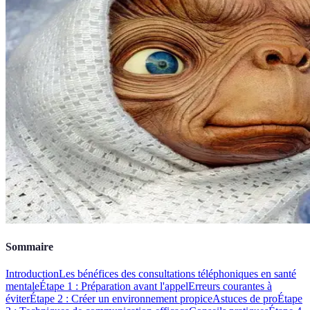
Sommaire
Introduction
Les bénéfices des consultations téléphoniques en santé
mentale
Étape 1 : Préparation avant l'appel
Erreurs courantes à
éviter
Étape 2 : Créer un environnement propice
Astuces de pro
Étape