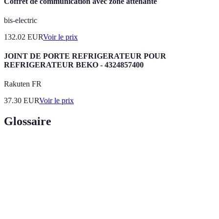
Coffret de communication avec zone attenante
bis-electric
132.02
EUR
Voir le prix
JOINT DE PORTE REFRIGERATEUR POUR
REFRIGERATEUR BEKO - 4324857400
Rakuten FR
37.30
EUR
Voir le prix
Glossaire
Terme
Définition
Interaction de conseil ou d'assistance effectuée
Consultation
par téléphone, visant à traiter un sujet
téléphonique
spécifique.
L'espace physique ou numérique dans lequel