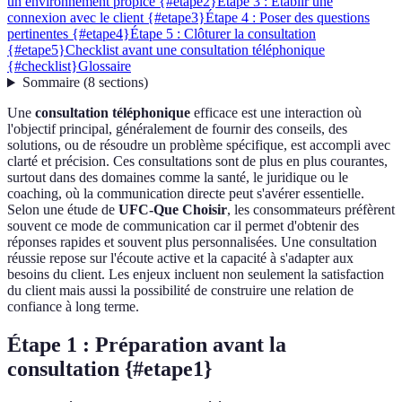
un environnement propice {#etape2}
Étape 3 : Établir une
connexion avec le client {#etape3}
Étape 4 : Poser des questions
pertinentes {#etape4}
Étape 5 : Clôturer la consultation
{#etape5}
Checklist avant une consultation téléphonique
{#checklist}
Glossaire
Sommaire
(
8
sections
)
Une
consultation téléphonique
efficace est une interaction où
l'objectif principal, généralement de fournir des conseils, des
solutions, ou de résoudre un problème spécifique, est accompli avec
clarté et précision. Ces consultations sont de plus en plus courantes,
surtout dans des domaines comme la santé, le juridique ou le
coaching, où la communication directe peut s'avérer essentielle.
Selon une étude de
UFC-Que Choisir
, les consommateurs préfèrent
souvent ce mode de communication car il permet d'obtenir des
réponses rapides et souvent plus personnalisées. Une consultation
réussie repose sur l'écoute active et la capacité à s'adapter aux
besoins du client. Les enjeux incluent non seulement la satisfaction
du client mais aussi la possibilité de construire une relation de
confiance à long terme.
Étape 1 : Préparation avant la
consultation {#etape1}