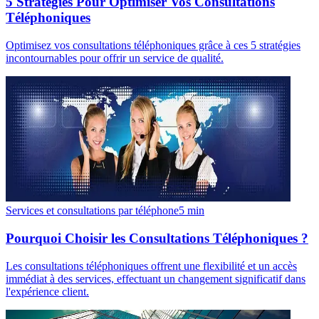
5 Stratégies Pour Optimiser Vos Consultations
Téléphoniques
Optimisez vos consultations téléphoniques grâce à ces 5 stratégies
incontournables pour offrir un service de qualité.
Services et consultations par téléphone
5
min
Pourquoi Choisir les Consultations Téléphoniques ?
Les consultations téléphoniques offrent une flexibilité et un accès
immédiat à des services, effectuant un changement significatif dans
l'expérience client.