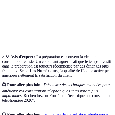
Environnement
une activité est réalisée, affectant la
de travail
concentration et l'efficacité.
Technique de communication consistant à se
concentrer sur l'interlocuteur afin de
Écoute active
comprendre ses idées, ses émotions et ses
préoccupations.
>
💡 Avis d'expert :
La préparation est souvent la clé d'une
consultation réussie. Un consultant aguerri sait que le temps investit
dans la préparation est toujours récompensé par des échanges plus
fructueux. Selon
Les Numériques
, la qualité de l'écoute active peut
améliorer nettement la satisfaction du client.
📺 Pour aller plus loin :
Découvrez des techniques avancées pour
améliorer vos consultations téléphoniques et les rendre plus
impactantes.
Recherchez sur YouTube : "techniques de consultation
téléphonique 2026".
📺
Pour aller plus loin :
techniques de consultation téléphonique