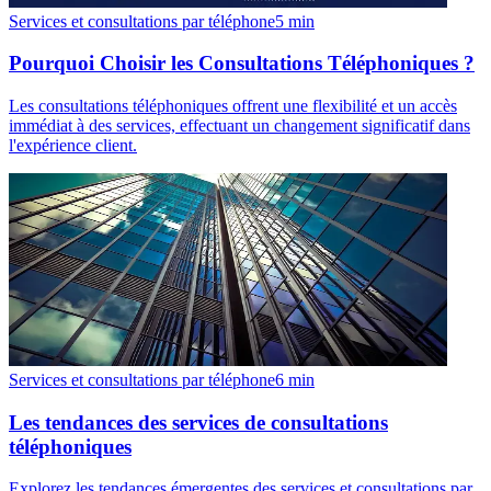
Services et consultations par téléphone
5
min
Pourquoi Choisir les Consultations Téléphoniques ?
Les consultations téléphoniques offrent une flexibilité et un accès
immédiat à des services, effectuant un changement significatif dans
l'expérience client.
Services et consultations par téléphone
6
min
Les tendances des services de consultations
téléphoniques
Explorez les tendances émergentes des services et consultations par