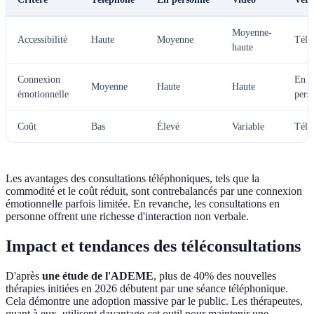
Moyenne-
Accessibilité
Haute
Moyenne
Télé
haute
Connexion
En
Moyenne
Haute
Haute
émotionnelle
pers
Coût
Bas
Élevé
Variable
Télé
Les avantages des consultations téléphoniques, tels que la
commodité et le coût réduit, sont contrebalancés par une connexion
émotionnelle parfois limitée. En revanche, les consultations en
personne offrent une richesse d'interaction non verbale.
Impact et tendances des téléconsultations
D'après
une étude de l'ADEME
, plus de 40% des nouvelles
thérapies initiées en 2026 débutent par une séance téléphonique.
Cela démontre une adoption massive par le public. Les thérapeutes,
quant à eux, utilisent davantage cet outil pour maintenir une