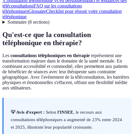
:
Consultation téléphonique vs en personne
Impact et tendances des
téléconsultations
FAQ sur les consultations
téléphoniques
Glossaire
Checklist pour réussir votre consultation
téléphonique
Sommaire
(
8
sections
)
Qu'est-ce que la consultation
téléphonique en thérapie?
Les
consultations téléphoniques en thérapie
représentent une
transformation majeure dans le domaine de la santé mentale. En
combinant accessibilité et commodité, elles permettent aux patients
de bénéficier de séances avec leur thérapeute sans contrainte
géographique. Avec l'avènement de la téléconsultation, les barrières
physiques et émotionnelles s'effacent, offrant une flexibilité inédite
aux utilisateurs.
💡 Avis d'expert :
Selon
l'INSEE
, le recours aux
consultations téléphoniques a augmenté de 23% entre 2024
et 2025, illustrant leur popularité croissante.