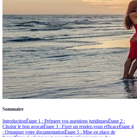
Sommaire
Introduction
Étape 1 : Préparer vos questions juridiques
Étape 2 :
Choisir le bon avocat
Étape 3 : Fixer un rendez-vous efficace
Étape 4
: Organiser votre documentation
Étape 5 : Mise en place de