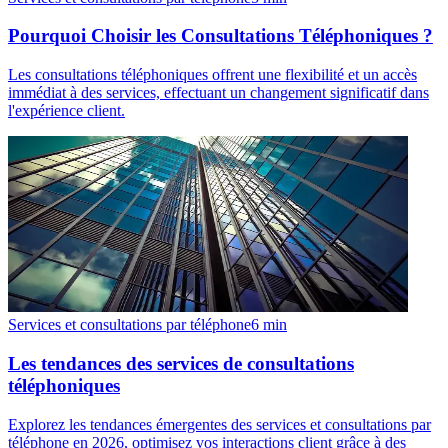
Pourquoi Choisir les Consultations Téléphoniques ?
Les consultations téléphoniques offrent une flexibilité et un accès
immédiat à des services, effectuant un changement significatif dans
l'expérience client.
Services et consultations par téléphone
6
min
Les tendances des services de consultations
téléphoniques
Explorez les tendances émergentes des services et consultations par
téléphone en 2026, optimisez vos interactions client grâce à des