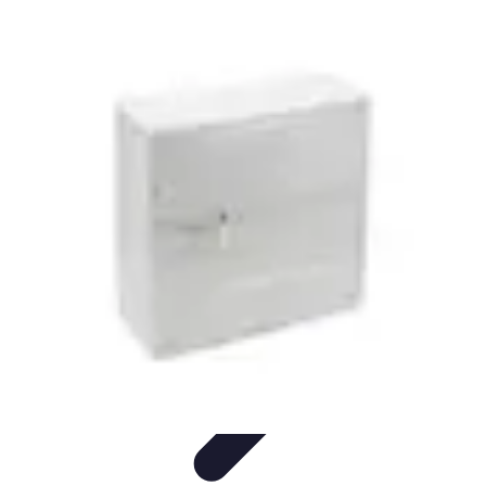
Services par Téléphone
Services et consultations par
téléphone
Juridique
Guides
Finances
Comparatifs
Services par Téléphone