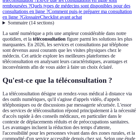
téléconsultation ?
Est-ce que les consultations en ligne sont
remboursées ?
Quels types de médecins sont disponibles pour des
consultations en ligne ?
Comment puis-je préparer ma consultation
en ligne ?
Glossaire
Checklist avant achat
Sommaire
(
14
sections
)
La santé numérique a pris une ampleur considérable dans notre
quotidien, et la
téléconsultation
figure parmi les solutions les plus
marquantes. En 2026, les services et consultations par téléphone
sont devenus aussi courants que les visites physiques chez le
médecin. Cet article explore les meilleures plateformes de
téléconsultation en analysant leurs caractéristiques, avantages et
inconvénients afin de vous aider à faire un choix éclairé.
Qu'est-ce que la téléconsultation ?
La téléconsultation désigne un rendez-vous médical à distance via
des outils numériques, qu'il s'agisse d'appels vidéo, d'appels
téléphoniques ou de discussions par messagerie sécurisée. L'essor
des services de téléconsultation répond principalement à la nécessité
d'accès rapide à des conseils médicaux, en particulier dans le
contexte de déplacements réduits et de préoccupations sanitaires.
Les avantages incluent la réduction des temps d'attente,
l'accessibilité pour les personnes vivant dans des zones rurales, et la
commodité d'un service accessible depuis chez soi. Selon une étude