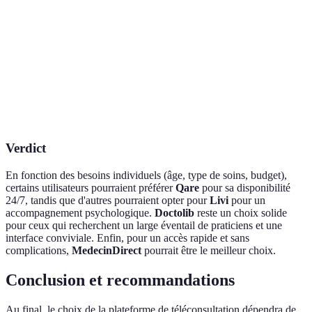
Généralistes
Type de
Urgences,
Santé
Vari
et
soins
généralistes
mentale
(gén
spécialistes
Satisfaction
4.5/5 (selon
4.7/5
4.6/5
4.4/
client
les avis)
Verdict
En fonction des besoins individuels (âge, type de soins, budget),
certains utilisateurs pourraient préférer
Qare
pour sa disponibilité
24/7, tandis que d'autres pourraient opter pour
Livi
pour un
accompagnement psychologique.
Doctolib
reste un choix solide
pour ceux qui recherchent un large éventail de praticiens et une
interface conviviale. Enfin, pour un accès rapide et sans
complications,
MedecinDirect
pourrait être le meilleur choix.
Conclusion et recommandations
Au final, le choix de la plateforme de téléconsultation dépendra de