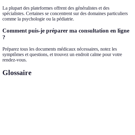
La plupart des plateformes offrent des généralistes et des
spécialistes. Certaines se concentrent sur des domaines particuliers
comme la psychologie ou la pédiatrie.
Comment puis-je préparer ma consultation en ligne
?
Préparez tous les documents médicaux nécessaires, notez les
symptômes et questions, et trouvez un endroit calme pour votre
rendez-vous.
Glossaire
Terme
Définition
Consultation médicale à distance via des outils
Téléconsultation
numériques.
Intégration des technologies de l'information et
E-santé
de la communication dans le secteur de la