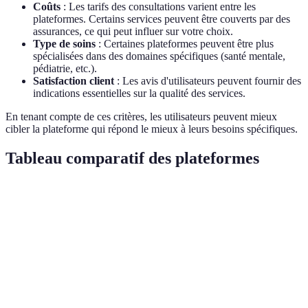
Coûts
: Les tarifs des consultations varient entre les
plateformes. Certains services peuvent être couverts par des
assurances, ce qui peut influer sur votre choix.
Type de soins
: Certaines plateformes peuvent être plus
spécialisées dans des domaines spécifiques (santé mentale,
pédiatrie, etc.).
Satisfaction client
: Les avis d'utilisateurs peuvent fournir des
indications essentielles sur la qualité des services.
En tenant compte de ces critères, les utilisateurs peuvent mieux
cibler la plateforme qui répond le mieux à leurs besoins spécifiques.
Tableau comparatif des plateformes
Critère
Doctolib
Qare
Livi
Med
PC,
PC,
Application
Tél
Accessibilité
Mobile,
Mobile,
uniquement
We
Application
Application
À partir de
À partir de
À partir de
Coûts
À pa
25€
40€
35€