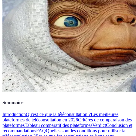
Sommaire
Introduction
Qu'est-ce que la téléconsultation ?
Les meilleures
plateformes de téléconsultation en 2026
Critères de comparaison des
plateformes
Tableau comparatif des plateformes
Verdict
Conclusion et
recommandations
FAQ
Quelles sont les conditions pour utiliser la