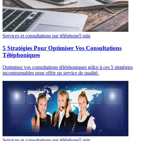
Services et consultations par téléphone
5
min
5 Stratégies Pour Optimiser Vos Consultations
Téléphoniques
Optimisez vos consultations téléphoniques grâce à ces 5 stratégies
incontournables pour offrir un service de qualité.
Services et consultations par téléphone
5
min