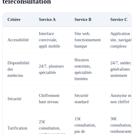
téléconsultation
Critère
Service A
Service B
Service C
Interface
Site web,
Application e
Accessibilité
conviviale,
fonctionnement
site, navigati
appli mobile
basique
complexe
Horaires
Disponibilité
24/7, médecin
24/7, plusieurs
restreints,
des
généralistes
spécialités
spécialités
médecins
seulement
limitées
Chiffrement
Sécurité
Anonyme mai
Sécurité
haut niveau
standard
non chiffré
15€
30€
25€
consultation,
consultation,
Tarification
consultation,
pas de
rembourseme