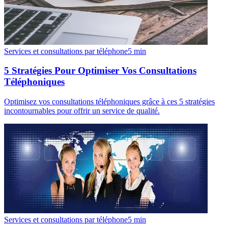
Services et consultations par téléphone
5
min
5 Stratégies Pour Optimiser Vos Consultations
Téléphoniques
Optimisez vos consultations téléphoniques grâce à ces 5 stratégies
incontournables pour offrir un service de qualité.
Services et consultations par téléphone
5
min