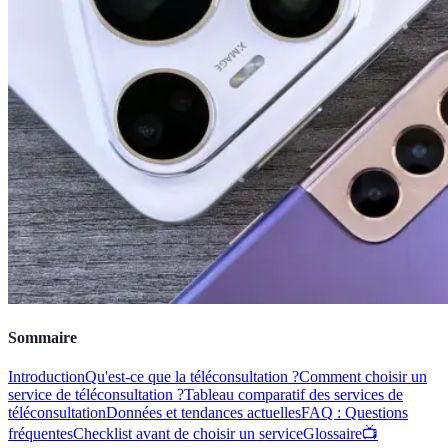
Sommaire
Introduction
Qu'est-ce que la téléconsultation ?
Comment choisir un
service de téléconsultation ?
Tableau comparatif des services de
téléconsultation
Données et tendances actuelles
FAQ : Questions
fréquentes
Checklist avant de choisir un service
Glossaire
📺