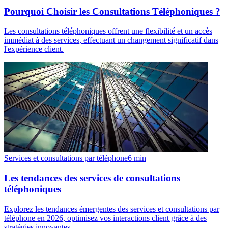
Pourquoi Choisir les Consultations Téléphoniques ?
Les consultations téléphoniques offrent une flexibilité et un accès
immédiat à des services, effectuant un changement significatif dans
l'expérience client.
Services et consultations par téléphone
6
min
Les tendances des services de consultations
téléphoniques
Explorez les tendances émergentes des services et consultations par
téléphone en 2026, optimisez vos interactions client grâce à des
stratégies innovantes.