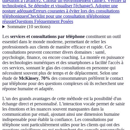
questions à l'avance
2. Choisir un environnement calme
3. Vérifier la
technologie
4. Se détendre et visualiser l'échange
5. Adopter une
posture adéquate
Erreurs courantes à éviter lors des consultations
téléphoniques
Checklist pour une consultation téléphonique
réussie
Questions Fréquemment Posées
Sommaire
(
10
sections
)
Les
services et consultations par téléphone
constituent un outil
essentiel dans le monde moderne, permettant de relier les
professionnels aux clients de manière efficace et rapide. Ces
consultations peuvent concerner divers domaines : santé,
psychologie, finance, ou encore coaching. La montée en puissance
des technologies numériques et des smartphones a facilité l'accès à
ces services, sonnant le glas des consultations en personne qui
nécessitent souvent plus de temps et de déplacement. Selon une
étude de
McKinsey
,
70%
des consommateurs préfèrent le contact
par téléphone pour des questions complexes où ils recherchent une
réponse humaine et adaptée.
L'un des grands avantages de cette méthode est la possibilité d'un
échange direct et personnalisé. L'interaction vocale permet de saisir
les émotions et les nuances souvent manquantes dans la
communication par email, ajoutant ainsi une dimension humaine
indispensable pour établir la confiance. Les consultations par
téléphone sont particulièrement utiles pour les clients qui ont des
questions spécifiques ou qui recherchent des conseils personnalisés.