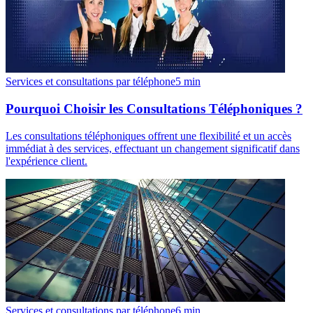
Services et consultations par téléphone
5
min
Pourquoi Choisir les Consultations Téléphoniques ?
Les consultations téléphoniques offrent une flexibilité et un accès
immédiat à des services, effectuant un changement significatif dans
l'expérience client.
Services et consultations par téléphone
6
min