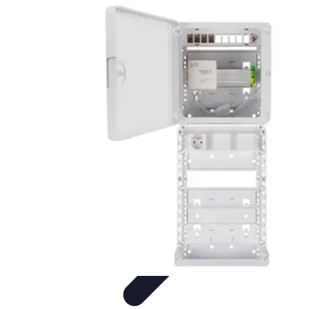
Services par Téléphone
Services et consultations par
téléphone
Juridique
Guides
Finances
Comparatifs
Services par Téléphone