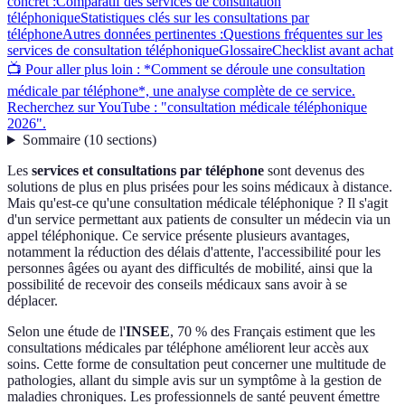
concret :
Comparatif des services de consultation
téléphonique
Statistiques clés sur les consultations par
téléphone
Autres données pertinentes :
Questions fréquentes sur les
services de consultation téléphonique
Glossaire
Checklist avant achat
📺 Pour aller plus loin : *Comment se déroule une consultation
médicale par téléphone*, une analyse complète de ce service.
Recherchez sur YouTube : "consultation médicale téléphonique
2026".
Sommaire
(
10
sections
)
Les
services et consultations par téléphone
sont devenus des
solutions de plus en plus prisées pour les soins médicaux à distance.
Mais qu'est-ce qu'une consultation médicale téléphonique ? Il s'agit
d'un service permettant aux patients de consulter un médecin via un
appel téléphonique. Ce service présente plusieurs avantages,
notamment la réduction des délais d'attente, l'accessibilité pour les
personnes âgées ou ayant des difficultés de mobilité, ainsi que la
possibilité de recevoir des conseils médicaux sans avoir à se
déplacer.
Selon une étude de l'
INSEE
, 70 % des Français estiment que les
consultations médicales par téléphone améliorent leur accès aux
soins. Cette forme de consultation peut concerner une multitude de
pathologies, allant du simple avis sur un symptôme à la gestion de
maladies chroniques. Les professionnels de santé peuvent émettre