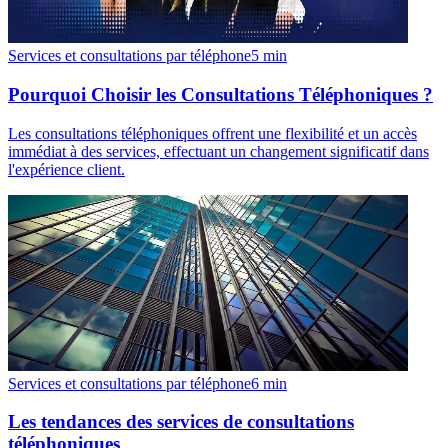
Services et consultations par téléphone
5
min
Pourquoi Choisir les Consultations Téléphoniques ?
Les consultations téléphoniques offrent une flexibilité et un accès
immédiat à des services, effectuant un changement significatif dans
l'expérience client.
Services et consultations par téléphone
6
min
Les tendances des services de consultations
téléphoniques