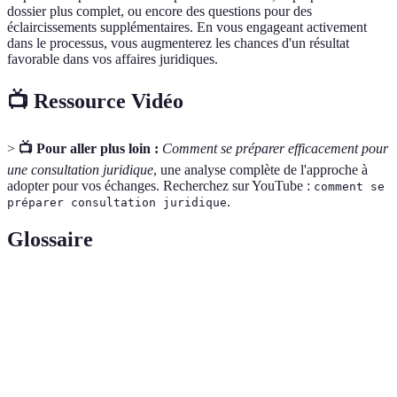
dossier plus complet, ou encore des questions pour des
éclaircissements supplémentaires. En vous engageant activement
dans le processus, vous augmenterez les chances d'un résultat
favorable dans vos affaires juridiques.
📺 Ressource Vidéo
>
📺 Pour aller plus loin :
Comment se préparer efficacement pour
une consultation juridique
, une analyse complète de l'approche à
adopter pour vos échanges. Recherchez sur YouTube :
comment se
.
préparer consultation juridique
Glossaire
Terme
Définition
Session où un professionnel (comme un avocat)
Consultation
donne des conseils sur une situation.
Jargon
Vocabulaire spécifique utilisé dans le milieu légal