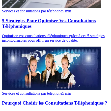
Services et consultations par téléphone
5
min
5 Stratégies Pour Optimiser Vos Consultations
Téléphoniques
Optimisez vos consultations téléphoniques grâce à ces 5 stratégies
incontournables pour offrir un service de qualité.
Services et consultations par téléphone
5
min
Pourquoi Choisir les Consultations Téléphoniques ?